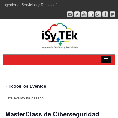
Ingeniería, Servicios y Tecnología
Soluciones
Productos
« Todos los Eventos
Servicios
Este evento ha pasado.
Empresa
MasterClass de Ciberseguridad
Soporte