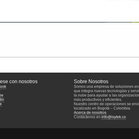
ese con nosotros
Sobre Nosotros
ook
Somos una empresa de soluciones en 
r
que integra nuevas tecnologías y servi
be
la nube para ayudar a las organizacio
din
más productivos y eficientes.
e
Nuestro centro de operaciones se enc
localizado en Bogotá – Colombia.
Acerca de nosotros
Contáctenos en
info@isytek.co