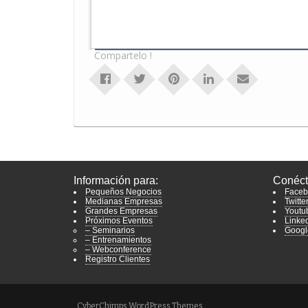
Compartelo !
Información para:
Conéct
Pequeños Negocios
Faceb
Medianas Empresas
Twitte
Grandes Empresas
Youtu
Próximos Eventos
Linke
– Seminarios
Googl
– Entrenamientos
– Webconference
Registro Clientes
CyberChimps WordPress Themes