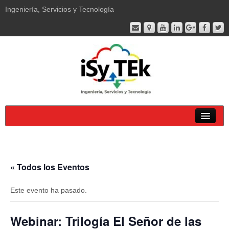
Ingeniería, Servicios y Tecnología
Soluciones
Productos
« Todos los Eventos
Servicios
Este evento ha pasado.
Empresa
Webinar: Trilogía El Señor de las
Soporte