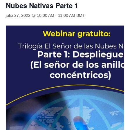
Nubes Nativas Parte 1
BLOG
julio 27, 2022 @ 10:00 AM
-
11:00 AM
BMT
Area de Clientes
miTienda