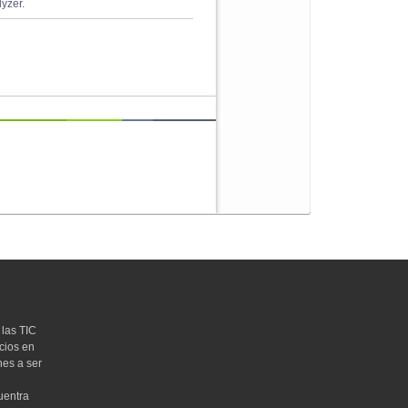
lyzer.
las TIC
cios en
nes a ser
uentra