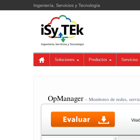
Ingeniería, Servicios y Tecnología
Soluciones
Productos
Servicios
OpManager
– Monitoreo de redes, servid
Visi