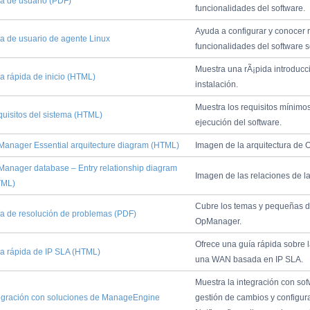
­a de usuario (PDF)
funcionalidades del software.
Ayuda a configurar y conocer 
­a de usuario de agente Linux
funcionalidades del software s
Muestra una rÃ¡pida introducci
­a rápida de inicio (HTML)
instalación.
Muestra los requisitos mí­nimo
uisitos del sistema (HTML)
ejecución del software.
anager Essential arquitecture diagram (HTML)
Imagen de la arquitectura de 
anager database – Entry relationship diagram
Imagen de las relaciones de 
TML)
Cubre los temas y pequeñas d
­a de resolución de problemas (PDF)
OpManager.
Ofrece una guí­a rápida sobre
­a rápida de IP SLA (HTML)
una WAN basada en IP SLA.
Muestra la integración con sof
egración con soluciones de ManageEngine
gestión de cambios y configur