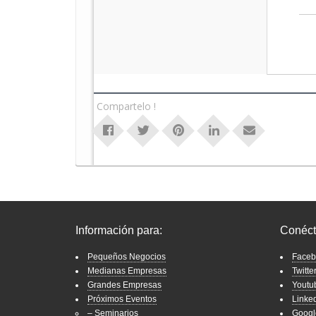
Compartelo !
Información para:
Conéct
Pequeños Negocios
Faceb
Medianas Empresas
Twitte
Grandes Empresas
Youtu
Próximos Eventos
Linke
– Seminarios
Googl