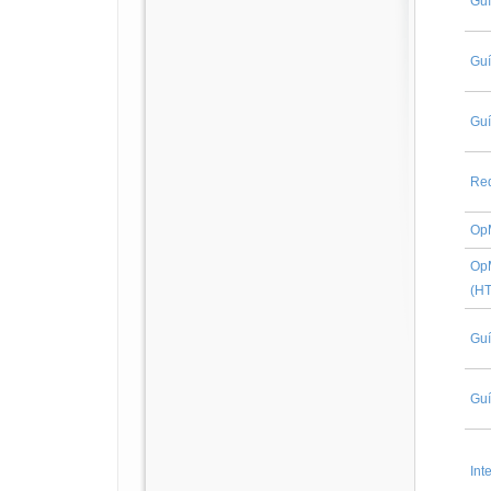
Guí
Guí
Guí
Req
OpM
OpM
(H
Guí
Guí
Int