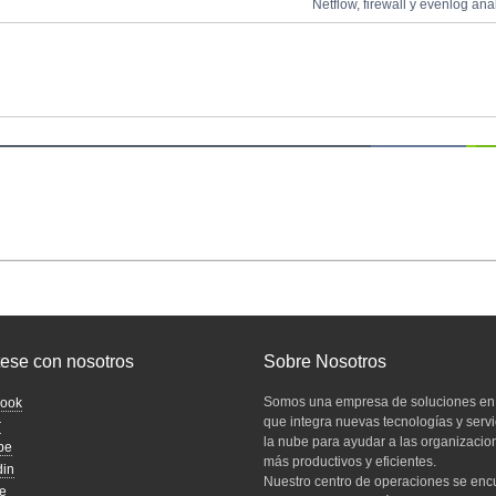
Netflow, firewall y evenlog ana
ese con nosotros
Sobre Nosotros
Somos una empresa de soluciones en 
ook
que integra nuevas tecnologías y servi
r
la nube para ayudar a las organizacio
be
más productivos y eficientes.
din
Nuestro centro de operaciones se enc
e