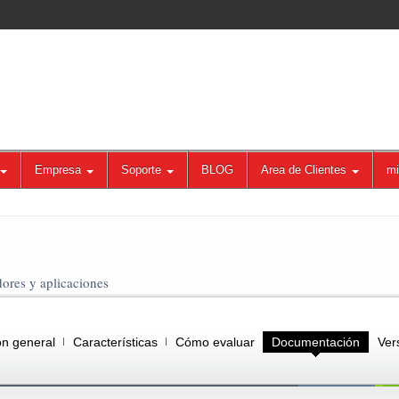
Empresa
Soporte
BLOG
Area de Clientes
mi
ores y aplicaciones
ón general
Características
Cómo evaluar
Documentación
Ver