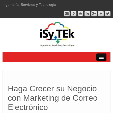
Ingeniería, Servicios y Tecnología
Soluciones
Productos
Haga Crecer su Negocio
Servicios
con Marketing de Correo
Empresa
Electrónico
Soporte