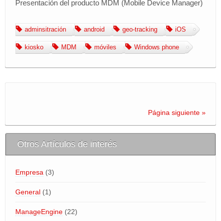
Presentación del producto MDM (Mobile Device Manager)
BLOG
adminsitración
android
geo-tracking
iOS
Area de Clientes
kiosko
MDM
móviles
Windows phone
miTienda
Página siguiente »
Otros Artículos de interés
Empresa
(3)
General
(1)
ManageEngine
(22)