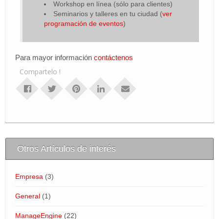
Workshop en línea (sólo para clientes)
Seminarios y talleres en tu ciudad (
ver
programación de eventos
)
Para mayor información
contáctenos
Compartelo !
Otros Artículos de interés
Empresa
(3)
General
(1)
ManageEngine
(22)