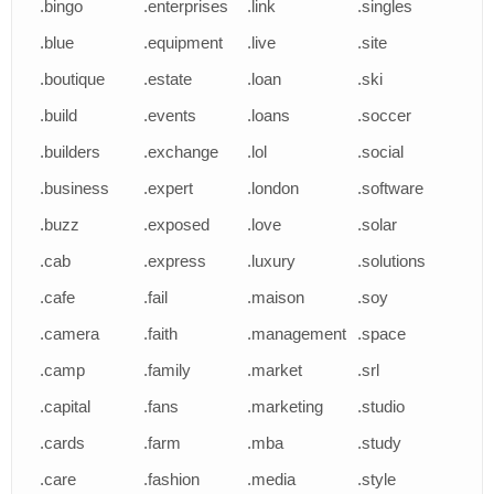
.bingo
.enterprises
.link
.singles
.blue
.equipment
.live
.site
.boutique
.estate
.loan
.ski
.build
.events
.loans
.soccer
.builders
.exchange
.lol
.social
.business
.expert
.london
.software
.buzz
.exposed
.love
.solar
.cab
.express
.luxury
.solutions
.cafe
.fail
.maison
.soy
.camera
.faith
.management
.space
.camp
.family
.market
.srl
.capital
.fans
.marketing
.studio
.cards
.farm
.mba
.study
.care
.fashion
.media
.style