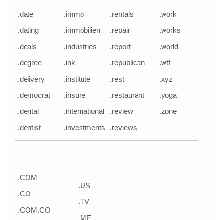
.date
.immo
.rentals
.work
.dating
.immobilien
.repair
.works
.deals
.industries
.report
.world
.degree
.ink
.republican
.wtf
.delivery
.institute
.rest
.xyz
.democrat
.insure
.restaurant
.yoga
.dental
.international
.review
.zone
.dentist
.investments
.reviews
.COM
.US
.CO
.TV
.COM.CO
.ME