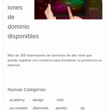
iones
BLOG
de
Area de Clientes
dominio
miTienda
disponibles
Más de 300 extensiones de dominios de alto nivel que
puede registrar con nosotros para fortalecer su presencia en
Internet:
Nuevas Categorías:
.academy
.design
.irish
.accountant
.diamonds
.jewelry
.rip