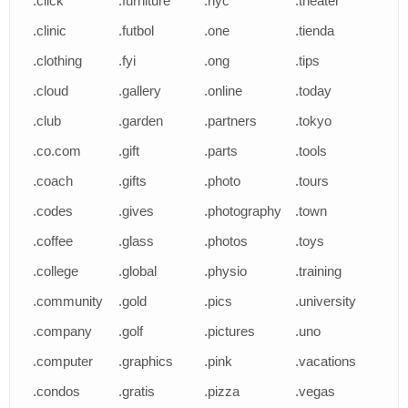
.click
.furniture
.nyc
.theater
.clinic
.futbol
.one
.tienda
.clothing
.fyi
.ong
.tips
.cloud
.gallery
.online
.today
.club
.garden
.partners
.tokyo
.co.com
.gift
.parts
.tools
.coach
.gifts
.photo
.tours
.codes
.gives
.photography
.town
.coffee
.glass
.photos
.toys
.college
.global
.physio
.training
.community
.gold
.pics
.university
.company
.golf
.pictures
.uno
.computer
.graphics
.pink
.vacations
.condos
.gratis
.pizza
.vegas