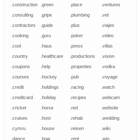
.construction
.green
.place
.ventures
.consulting
.gripe
.plumbing
.vet
.contractors
.guide
.plus
.viajes
.cooking
.guru
.poker
.video
.cool
.haus
.press
.villas
.country
.healthcare
.productions
.vision
.coupons
.help
.properties
.vodka
.courses
.hockey
.pub
.voyage
.credit
.holdings
.racing
.watch
.creditcard
.holiday
.recipes
.webcam
.cricket
.horse
.red
.website
.cruises
.host
.rehab
.wedding
.cymru
.house
.reisen
.wiki
.dance
.how
.rent
.win