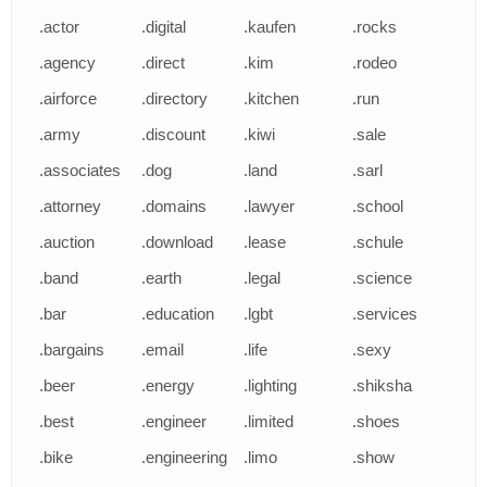
.actor
.digital
.kaufen
.rocks
.agency
.direct
.kim
.rodeo
.airforce
.directory
.kitchen
.run
.army
.discount
.kiwi
.sale
.associates
.dog
.land
.sarl
.attorney
.domains
.lawyer
.school
.auction
.download
.lease
.schule
.band
.earth
.legal
.science
.bar
.education
.lgbt
.services
.bargains
.email
.life
.sexy
.beer
.energy
.lighting
.shiksha
.best
.engineer
.limited
.shoes
.bike
.engineering
.limo
.show