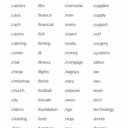
.careers
.film
.memorial
.supplies
.casa
.finance
.men
.supply
.cash
.financial
.menu
.support
.casino
.fish
.miami
.surf
.catering
.fishing
.moda
.surgery
.center
.fit
.money
.systems
.chat
.fitness
.mortgage
.tattoo
.cheap
.flights
.nagoya
.tax
.christmas
.florist
.navy
.taxi
.church
.football
.network
.team
.city
.forsale
.news
.tech
.claims
.foundation
.ngo
.technology
.cleaning
.fund
.ninja
.tennis