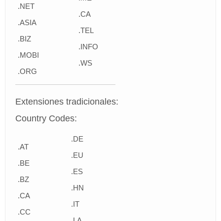
.NET
.CA
.ASIA
.TEL
.BIZ
.INFO
.MOBI
.WS
.ORG
Extensiones tradicionales:
Country Codes:
.DE
.AT
.EU
.BE
.ES
.BZ
.HN
.CA
.IT
.CC
.LA