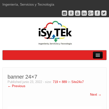
Ingeniería, Servicios y Tecnología
Soluciones
banner 24×7
Productos
Published
junio 23, 2022
- size:
719 × 889
in
Site24x7
← Previous
Servicios
Next →
Empresa
Soporte