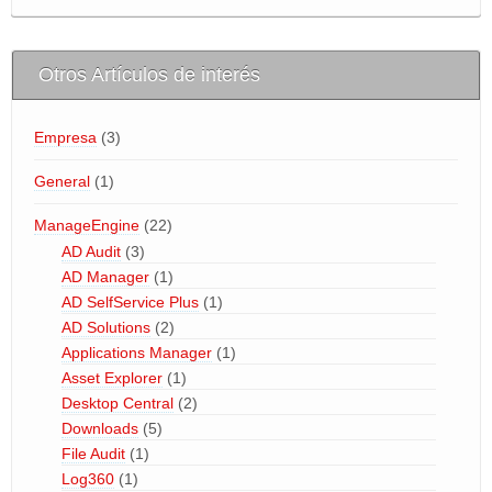
BLOG
Otros Artículos de interés
Area de Clientes
miTienda
Empresa
(3)
General
(1)
ManageEngine
(22)
AD Audit
(3)
AD Manager
(1)
AD SelfService Plus
(1)
AD Solutions
(2)
Applications Manager
(1)
Asset Explorer
(1)
Desktop Central
(2)
Downloads
(5)
File Audit
(1)
Log360
(1)