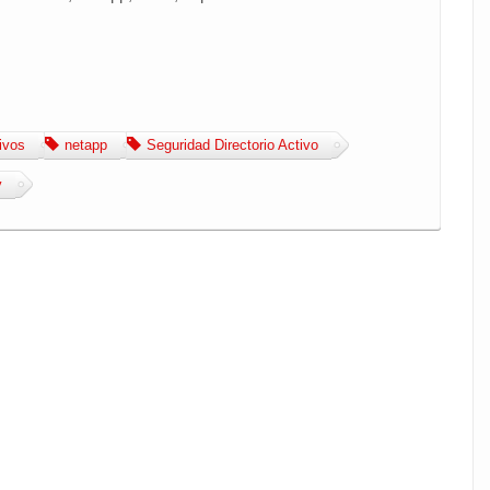
ivos
netapp
Seguridad Directorio Activo
y