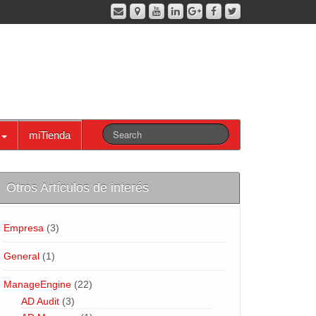
miTienda
Otros Artículos de interés
Empresa
(3)
General
(1)
ManageEngine
(22)
AD Audit
(3)