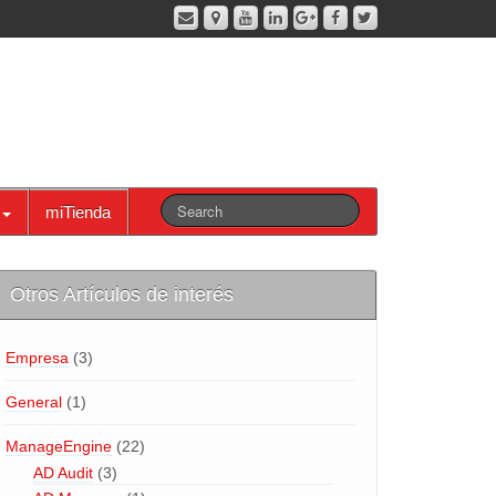
miTienda
Otros Artículos de interés
Empresa
(3)
General
(1)
ManageEngine
(22)
AD Audit
(3)