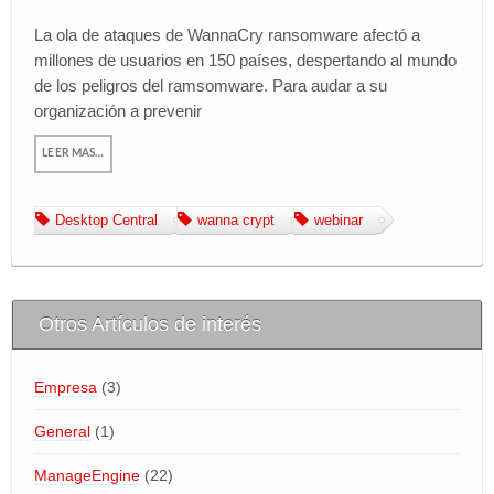
La ola de ataques de WannaCry ransomware afectó a
BLOG
millones de usuarios en 150 países, despertando al mundo
Area de Clientes
de los peligros del ramsomware. Para audar a su
organización a prevenir
miTienda
LEER MAS…
Desktop Central
wanna crypt
webinar
Otros Artículos de interés
Empresa
(3)
General
(1)
ManageEngine
(22)