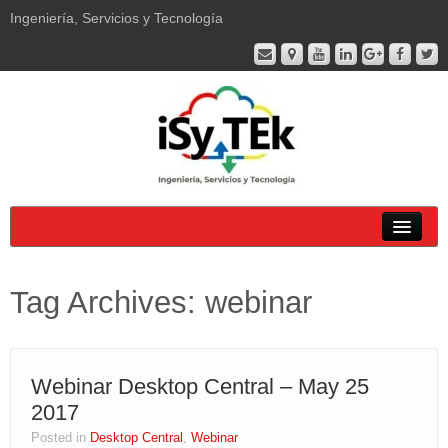
Ingeniería, Servicios y Tecnología
Soluciones
Tag Archives:
webinar
Productos
Servicios
Webinar Desktop Central – May 25
Empresa
2017
Soporte
Posted in
Desktop Central
,
Webinar